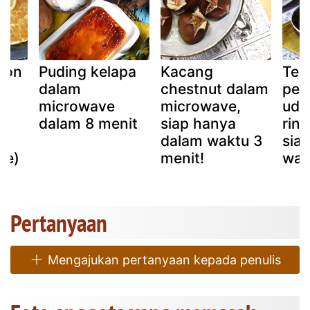
mon
Puding kelapa
Kacang
Ter
dalam
chestnut dalam
pen
microwave
microwave,
udar
dalam 8 menit
siap hanya
rin
dalam waktu 3
sia
ue)
menit!
wak
Pertanyaan
Mengajukan pertanyaan kepada penulis