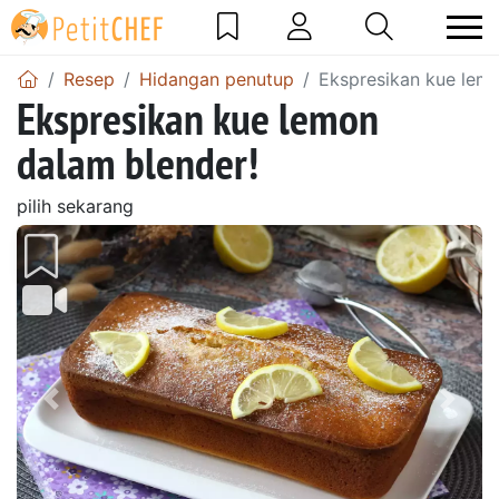
Resep
Hidangan penutup
Ekspresikan kue lemo
Ekspresikan kue lemon
dalam blender!
pilih sekarang
Sebelumnya
Beri