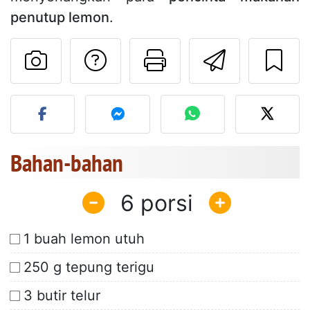
penutup lemon
.
Mengajukan pertan
Cetak halama
Kirim r
Unggah foto Anda dari res
Bahan-bahan
6
1 buah lemon utuh
250 g tepung terigu
3 butir telur