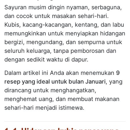
Sayuran musim dingin nyaman, serbaguna,
dan cocok untuk masakan sehari-hari.
Kubis, kacang-kacangan, kentang, dan labu
memungkinkan untuk menyiapkan hidangan
bergizi, mengundang, dan sempurna untuk
seluruh keluarga, tanpa pemborosan dan
dengan sedikit waktu di dapur.
Dalam artikel ini Anda akan menemukan
9
resep yang ideal untuk bulan Januari
, yang
dirancang untuk menghangatkan,
menghemat uang, dan membuat makanan
sehari-hari menjadi istimewa.