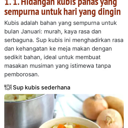
1. 1. Hidangan kubis panas yang
sempurna untuk hari yang dingin
Kubis adalah bahan yang sempurna untuk
bulan Januari: murah, kaya rasa dan
serbaguna. Sup kubis ini menghadirkan rasa
dan kehangatan ke meja makan dengan
sedikit bahan, ideal untuk membuat
masakan musiman yang istimewa tanpa
pemborosan.
Sup kubis sederhana