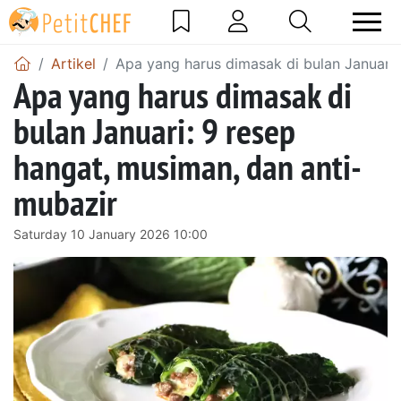
Artikel
Apa yang harus dimasak di bulan Januari:
Apa yang harus dimasak di
bulan Januari: 9 resep
hangat, musiman, dan anti-
mubazir
Saturday 10 January 2026 10:00