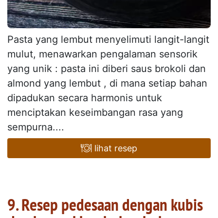
Pasta yang lembut menyelimuti langit-langit
mulut, menawarkan pengalaman sensorik
yang unik : pasta ini diberi saus brokoli dan
almond yang lembut , di mana setiap bahan
dipadukan secara harmonis untuk
menciptakan keseimbangan rasa yang
sempurna....
lihat resep
9. Resep pedesaan dengan kubis