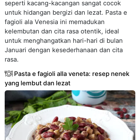
seperti kacang-kacangan sangat cocok
untuk hidangan bergizi dan lezat. Pasta e
fagioli ala Venesia ini memadukan
kelembutan dan cita rasa otentik, ideal
untuk menghangatkan hari-hari di bulan
Januari dengan kesederhanaan dan cita
rasa.
Pasta e fagioli alla veneta: resep nenek
yang lembut dan lezat