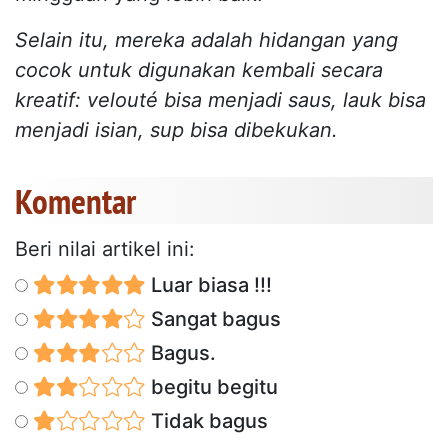
Selain itu, mereka adalah hidangan yang
cocok untuk digunakan kembali secara
kreatif: velouté bisa menjadi saus, lauk bisa
menjadi isian, sup bisa dibekukan.
Komentar
Beri nilai artikel ini:
Luar biasa !!!
Sangat bagus
Bagus.
begitu begitu
Tidak bagus