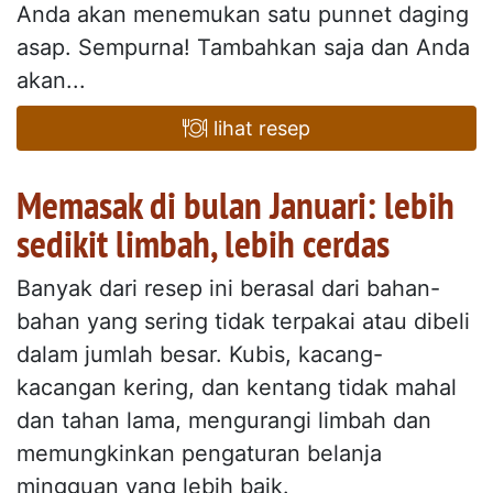
Anda akan menemukan satu punnet daging
asap. Sempurna! Tambahkan saja dan Anda
akan...
lihat resep
Memasak di bulan Januari: lebih
sedikit limbah, lebih cerdas
Banyak dari resep ini berasal dari bahan-
bahan yang sering tidak terpakai atau dibeli
dalam jumlah besar. Kubis, kacang-
kacangan kering, dan kentang tidak mahal
dan tahan lama, mengurangi limbah dan
memungkinkan pengaturan belanja
mingguan yang lebih baik.