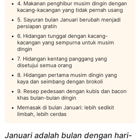
4. Makanan penghibur musim dingin dengan
kacang-kacangan yang tidak pernah usang
5. Sayuran bulan Januari berubah menjadi
persiapan gratin
6. Hidangan tunggal dengan kacang-
kacangan yang sempurna untuk musim
dingin
7. Hidangan kentang panggang yang
disetujui semua orang
8. Hidangan pertama musim dingin yang
kaya dan seimbang dengan brokoli
9. Resep pedesaan dengan kubis dan bacon
khas bulan-bulan dingin
Memasak di bulan Januari: lebih sedikit
limbah, lebih cerdas
Januari adalah bulan dengan hari-