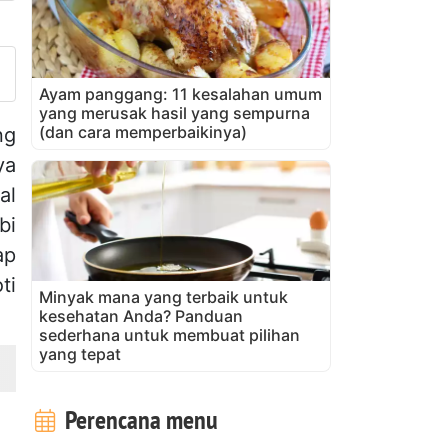
nggah foto Anda dari resep in
Ayam panggang: 11 kesalahan umum
yang merusak hasil yang sempurna
(dan cara memperbaikinya)
ng
ya
al
bi
ap
ti
Minyak mana yang terbaik untuk
kesehatan Anda? Panduan
sederhana untuk membuat pilihan
yang tepat
Perencana menu