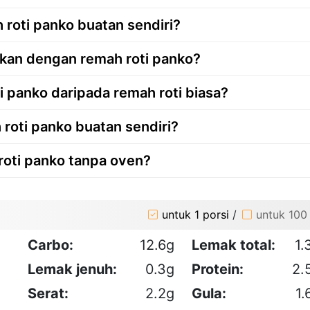
roti panko buatan sendiri?
pkan dengan remah roti panko?
panko daripada remah roti biasa?
oti panko buatan sendiri?
oti panko tanpa oven?
untuk 1 porsi
/
untuk 100
Carbo:
12.6g
Lemak total:
1.
Lemak jenuh:
0.3g
Protein:
2.
Serat:
2.2g
Gula:
1.