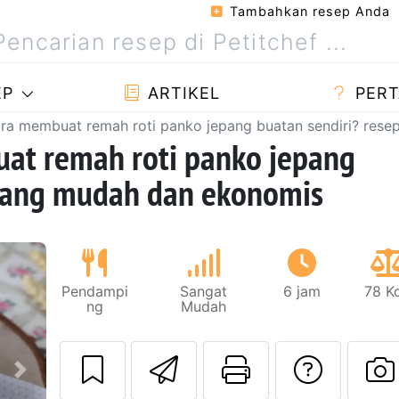
Tambahkan resep Anda
EP
ARTIKEL
PERT
ra membuat remah roti panko jepang buatan sendiri? res
at remah roti panko jepang
 yang mudah dan ekonomis
Pendampi
Sangat
6 jam
78 K
ng
Mudah
Kirim resep ini 
Cetak hala
Meng
Berikutnya