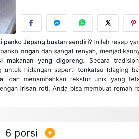
U
i panko Jepang buatan sendiri
? Inilah resep ya
i panko
ringan
dan sangat renyah, menjadikann
si makanan yang digoreng
. Secara tradision
 untuk hidangan seperti
tonkatsu
(daging ba
a
, dan menambahkan tekstur unik yang tet
 Dengan
irisan roti
, Anda bisa membuat remah ro
6