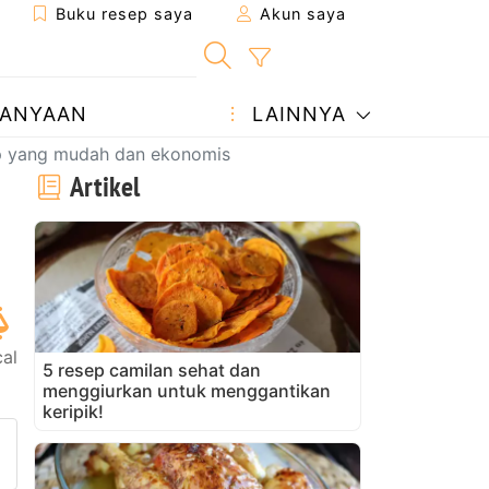
Buku resep saya
Akun saya
ANYAAN
LAINNYA
ep yang mudah dan ekonomis
Artikel
cal
5 resep camilan sehat dan
menggiurkan untuk menggantikan
keripik!
ke teman
man ini
ajukan pertanyaan kepada pe