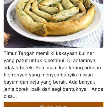
Timur Tengah memiliki kekayaan kuliner
yang patut untuk diketahui. Di antaranya
adalah borek. Semacam kue kering adonan
filo renyah yang menyembunyikan isian
bayam dan keju yang berair. Ada banyak
jenis borek, baik dari segi bentuknya - Anda
bisa...
lihat resep