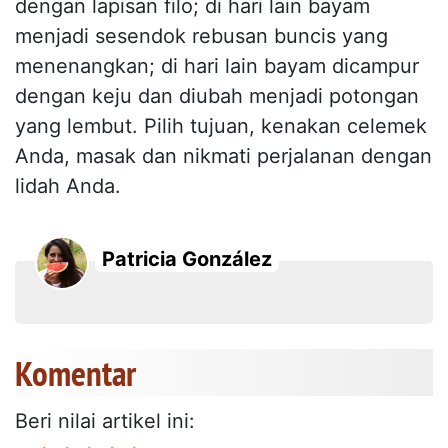
dengan lapisan filo; di hari lain bayam
menjadi sesendok rebusan buncis yang
menenangkan; di hari lain bayam dicampur
dengan keju dan diubah menjadi potongan
yang lembut. Pilih tujuan, kenakan celemek
Anda, masak dan nikmati perjalanan dengan
lidah Anda.
Patricia González
Komentar
Beri nilai artikel ini: