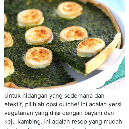
Untuk hidangan yang sederhana dan
efektif, pilihlah opsi quiche! Ini adalah versi
vegetarian yang diisi dengan bayam dan
keju kambing. Ini adalah resep yang mudah