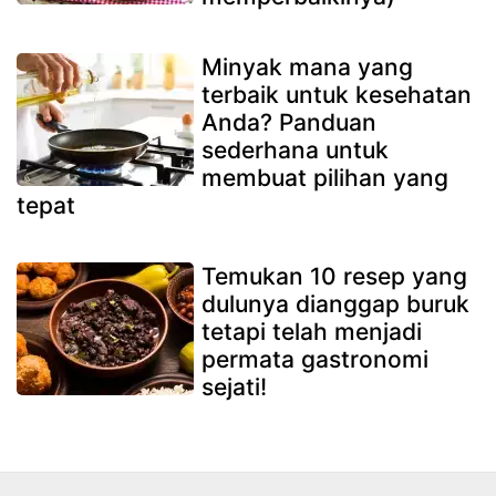
Minyak mana yang
terbaik untuk kesehatan
Anda? Panduan
sederhana untuk
membuat pilihan yang
tepat
Temukan 10 resep yang
dulunya dianggap buruk
tetapi telah menjadi
permata gastronomi
sejati!