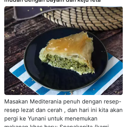
Masakan Mediterania penuh dengan resep-
resep lezat dan cerah , dan hari ini kita akan
pergi ke Yunani untuk menemukan