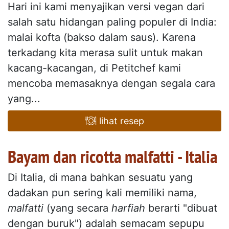
Hari ini kami menyajikan versi vegan dari
salah satu hidangan paling populer di India:
malai kofta (bakso dalam saus). Karena
terkadang kita merasa sulit untuk makan
kacang-kacangan, di Petitchef kami
mencoba memasaknya dengan segala cara
yang...
lihat resep
Bayam dan ricotta malfatti - Italia
Di Italia, di mana bahkan sesuatu yang
dadakan pun sering kali memiliki nama,
malfatti
(yang secara
harfiah
berarti "dibuat
dengan buruk") adalah semacam sepupu