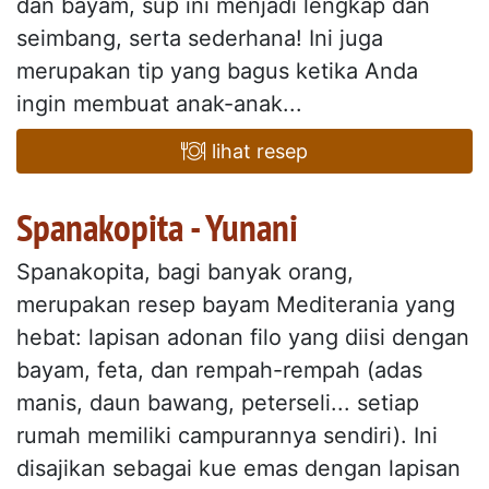
dan bayam, sup ini menjadi lengkap dan
seimbang, serta sederhana! Ini juga
merupakan tip yang bagus ketika Anda
ingin membuat anak-anak...
lihat resep
Spanakopita - Yunani
Spanakopita, bagi banyak orang,
merupakan resep bayam Mediterania yang
hebat: lapisan adonan filo yang diisi dengan
bayam, feta, dan rempah-rempah (adas
manis, daun bawang, peterseli... setiap
rumah memiliki campurannya sendiri). Ini
disajikan sebagai kue emas dengan lapisan