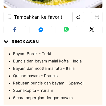
Tambahkan ke favorit
RINGKASAN
Bayam Börek - Turki
Buncis dan bayam malai kofta - India
Bayam dan ricotta malfatti - Italia
Quiche bayam - Prancis
Rebusan buncis dan bayam - Spanyol
Spanakopita - Yunani
6 cara bepergian dengan bayam