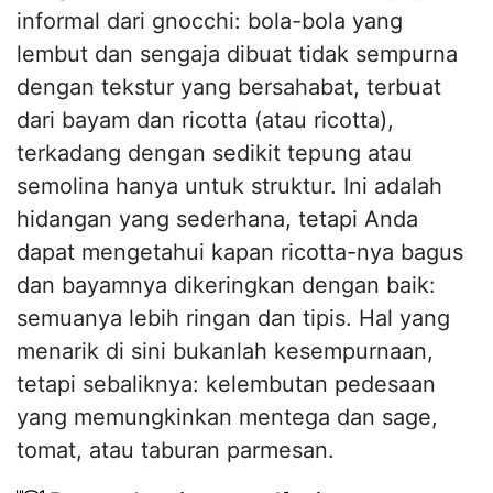
informal dari gnocchi: bola-bola yang
lembut dan sengaja dibuat tidak sempurna
dengan tekstur yang bersahabat, terbuat
dari bayam dan ricotta (atau ricotta),
terkadang dengan sedikit tepung atau
semolina hanya untuk struktur. Ini adalah
hidangan yang sederhana, tetapi Anda
dapat mengetahui kapan ricotta-nya bagus
dan bayamnya dikeringkan dengan baik:
semuanya lebih ringan dan tipis. Hal yang
menarik di sini bukanlah kesempurnaan,
tetapi sebaliknya: kelembutan pedesaan
yang memungkinkan mentega dan sage,
tomat, atau taburan parmesan.