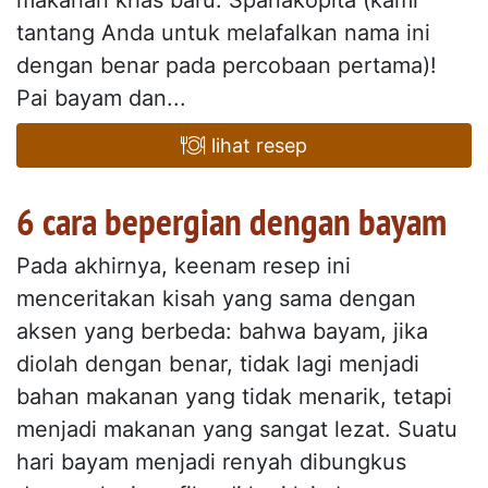
makanan khas baru: Spanakopita (kami
tantang Anda untuk melafalkan nama ini
dengan benar pada percobaan pertama)!
Pai bayam dan...
lihat resep
6 cara bepergian dengan bayam
Pada akhirnya, keenam resep ini
menceritakan kisah yang sama dengan
aksen yang berbeda: bahwa bayam, jika
diolah dengan benar, tidak lagi menjadi
bahan makanan yang tidak menarik, tetapi
menjadi makanan yang sangat lezat. Suatu
hari bayam menjadi renyah dibungkus