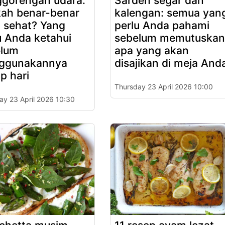
gorengan udara:
Sarden segar dan
ah benar-benar
kalengan: semua yan
h sehat? Yang
perlu Anda pahami
u Anda ketahui
sebelum memutuskan
elum
apa yang akan
ggunakannya
disajikan di meja And
ap hari
Thursday 23 April 2026 10:00
ay 23 April 2026 10:30