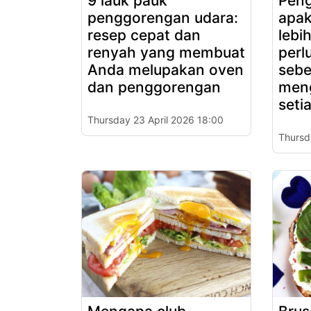
9 lauk pauk
Peng
penggorengan udara:
apak
resep cepat dan
lebi
renyah yang membuat
perl
Anda melupakan oven
seb
dan penggorengan
men
seti
Thursday 23 April 2026 18:00
Thursd