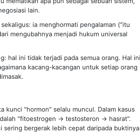
iju mematikan apa pun sebagai sebuah sistem,
egosiasi lain.
sekaligus: ia menghormati pengalaman ("itu
ndari mengubahnya menjadi hukum universal
 hal ini tidak terjadi pada semua orang. Hal in
bagaimana kacang-kacangan untuk setiap orang
dimasak.
ata kunci "hormon" selalu muncul. Dalam kasus
adalah "fitoestrogen → testosteron → hasrat".
 sering bergerak lebih cepat daripada buktinya