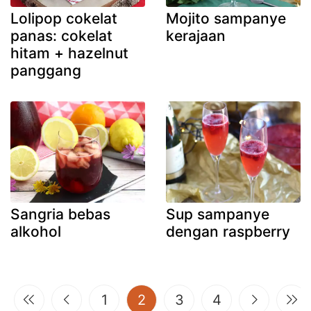
Lolipop cokelat
Mojito sampanye
panas: cokelat
kerajaan
hitam + hazelnut
panggang
Sangria bebas
Sup sampanye
alkohol
dengan raspberry
(current)
1
2
3
4