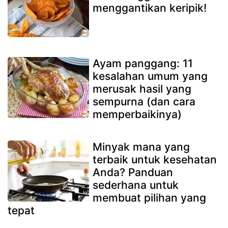
menggantikan keripik!
Ayam panggang: 11
kesalahan umum yang
merusak hasil yang
sempurna (dan cara
memperbaikinya)
Minyak mana yang
terbaik untuk kesehatan
Anda? Panduan
sederhana untuk
membuat pilihan yang
tepat