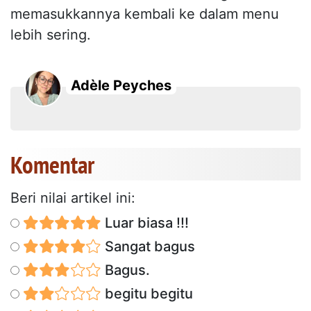
memasukkannya kembali ke dalam menu
lebih sering.
Adèle Peyches
Komentar
Beri nilai artikel ini:
Luar biasa !!!
Sangat bagus
Bagus.
begitu begitu