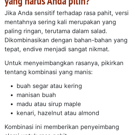
yang harus Anda pilih?
Jika Anda sensitif terhadap rasa pahit, versi
mentahnya sering kali merupakan yang
paling ringan, terutama dalam salad.
Dikombinasikan dengan bahan-bahan yang
tepat, endive menjadi sangat nikmat.
Untuk menyeimbangkan rasanya, pikirkan
tentang kombinasi yang manis:
buah segar atau kering
manisan buah
madu atau sirup maple
kenari, hazelnut atau almond
Kombinasi ini memberikan penyeimbang