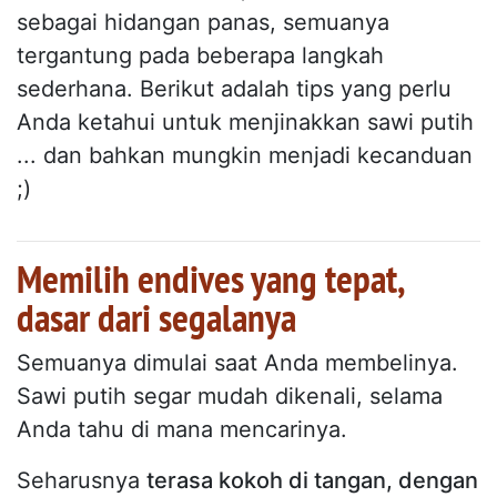
sebagai hidangan panas, semuanya
tergantung pada beberapa langkah
sederhana. Berikut adalah tips yang perlu
Anda ketahui untuk menjinakkan sawi putih
... dan bahkan mungkin menjadi kecanduan
;)
Memilih endives yang tepat,
dasar dari segalanya
Semuanya dimulai saat Anda membelinya.
Sawi putih segar mudah dikenali, selama
Anda tahu di mana mencarinya.
Seharusnya
terasa kokoh di tangan, dengan