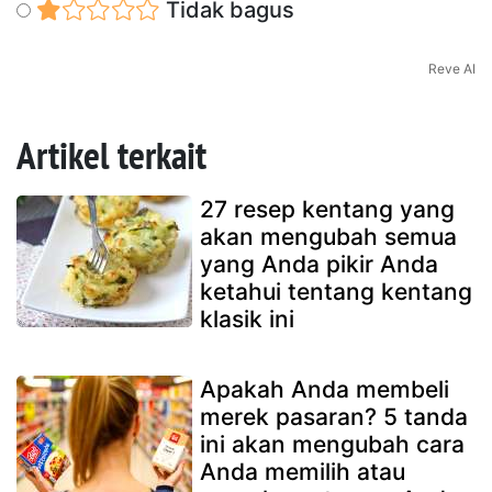
Tidak bagus
Reve AI
Artikel terkait
27 resep kentang yang
akan mengubah semua
yang Anda pikir Anda
ketahui tentang kentang
klasik ini
Apakah Anda membeli
merek pasaran? 5 tanda
ini akan mengubah cara
Anda memilih atau