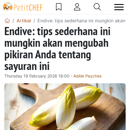
Artikel
Endive: tips sederhana ini mungkin akan 
Endive: tips sederhana ini
mungkin akan mengubah
pikiran Anda tentang
sayuran ini
Thursday 19 February 2026 18:00 -
Adèle Peyches