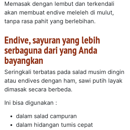
Memasak dengan lembut dan terkendali
akan membuat endive meleleh di mulut,
tanpa rasa pahit yang berlebihan.
Endive, sayuran yang lebih
serbaguna dari yang Anda
bayangkan
Seringkali terbatas pada salad musim dingin
atau endives dengan ham, sawi putih layak
dimasak secara berbeda.
Ini bisa digunakan :
dalam salad campuran
dalam hidangan tumis cepat