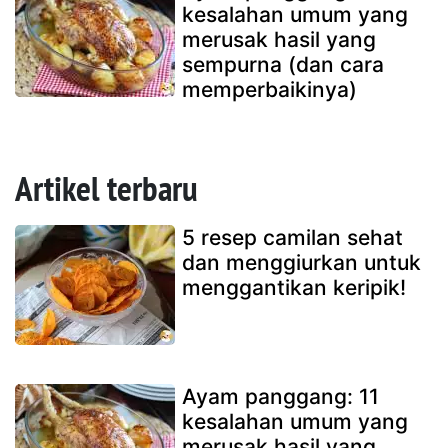
kesalahan umum yang
merusak hasil yang
sempurna (dan cara
memperbaikinya)
Artikel terbaru
5 resep camilan sehat
dan menggiurkan untuk
menggantikan keripik!
Ayam panggang: 11
kesalahan umum yang
merusak hasil yang