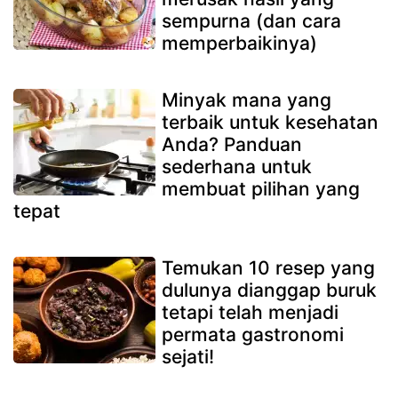
sempurna (dan cara
memperbaikinya)
Minyak mana yang
terbaik untuk kesehatan
Anda? Panduan
sederhana untuk
membuat pilihan yang
tepat
Temukan 10 resep yang
dulunya dianggap buruk
tetapi telah menjadi
permata gastronomi
sejati!