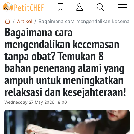
Artikel
Bagaimana cara mengendalikan kecemasan
Bagaimana cara
mengendalikan kecemasan
tanpa obat? Temukan 8
bahan penenang alami yang
ampuh untuk meningkatkan
relaksasi dan kesejahteraan!
Wednesday 27 May 2026 18:00