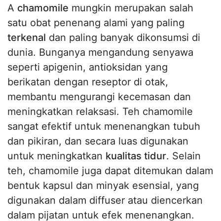
A
chamomile
mungkin merupakan salah
satu obat penenang alami yang paling
terkenal
dan paling banyak dikonsumsi di
dunia. Bunganya mengandung senyawa
seperti apigenin, antioksidan yang
berikatan dengan reseptor di otak,
membantu mengurangi kecemasan dan
meningkatkan relaksasi. Teh chamomile
sangat efektif untuk menenangkan tubuh
dan pikiran, dan secara luas digunakan
untuk meningkatkan
kualitas tidur
. Selain
teh, chamomile juga dapat ditemukan dalam
bentuk kapsul dan minyak esensial, yang
digunakan dalam diffuser atau diencerkan
dalam pijatan untuk efek menenangkan.