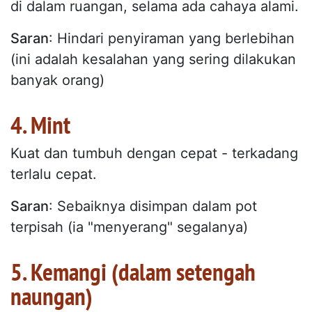
di dalam ruangan, selama ada cahaya alami.
Saran
: Hindari penyiraman yang berlebihan
(ini adalah kesalahan yang sering dilakukan
banyak orang)
4. Mint
Kuat dan tumbuh dengan cepat - terkadang
terlalu cepat.
Saran
: Sebaiknya disimpan dalam pot
terpisah (ia "menyerang" segalanya)
5. Kemangi (dalam setengah
naungan)