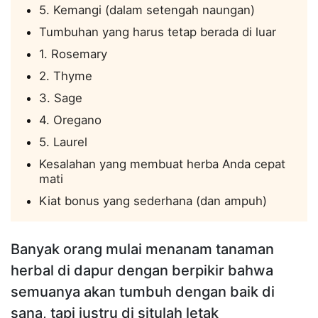
5. Kemangi (dalam setengah naungan)
Tumbuhan yang harus tetap berada di luar
1. Rosemary
2. Thyme
3. Sage
4. Oregano
5. Laurel
Kesalahan yang membuat herba Anda cepat
mati
Kiat bonus yang sederhana (dan ampuh)
Banyak orang mulai menanam tanaman
herbal di dapur dengan berpikir bahwa
semuanya akan tumbuh dengan baik di
sana, tapi justru di situlah letak