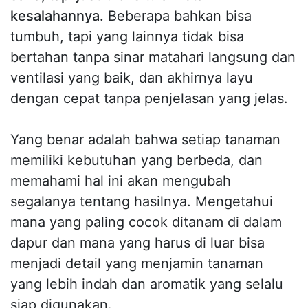
kesalahannya.
Beberapa bahkan bisa
tumbuh, tapi yang lainnya tidak bisa
bertahan tanpa sinar matahari langsung dan
ventilasi yang baik, dan akhirnya layu
dengan cepat tanpa penjelasan yang jelas.
Yang benar adalah bahwa setiap tanaman
memiliki kebutuhan yang berbeda, dan
memahami hal ini akan mengubah
segalanya tentang hasilnya. Mengetahui
mana yang paling cocok ditanam di dalam
dapur dan mana yang harus di luar bisa
menjadi detail yang menjamin tanaman
yang lebih indah dan aromatik yang selalu
siap digunakan.