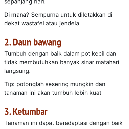
sepanjang hari.
Di mana?
Sempurna untuk diletakkan di
dekat wastafel atau jendela
2. Daun bawang
Tumbuh dengan baik dalam pot kecil dan
tidak membutuhkan banyak sinar matahari
langsung.
Tip:
potonglah sesering mungkin dan
tanaman ini akan tumbuh lebih kuat
3. Ketumbar
Tanaman ini dapat beradaptasi dengan baik