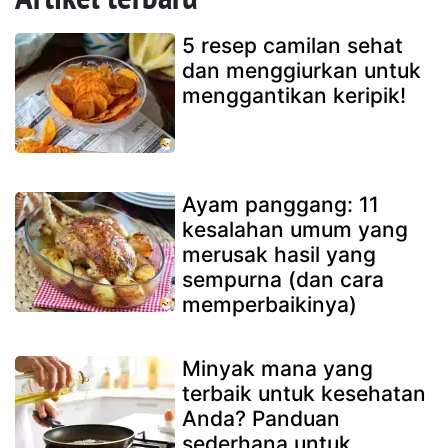
5 resep camilan sehat
dan menggiurkan untuk
menggantikan keripik!
Ayam panggang: 11
kesalahan umum yang
merusak hasil yang
sempurna (dan cara
memperbaikinya)
Minyak mana yang
terbaik untuk kesehatan
Anda? Panduan
sederhana untuk